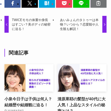
TWICEモモの体重や身長
あいみょんのタトゥーは本
はすごい？美ボディの秘密
物？いつから？恋愛観や人
に迫る！
生観も解説！
関連記事
小泉今日子は子供は何人？
清原果耶の髪型が40代に大
結婚歴や結婚観に迫る！
人気！上品なスタイルの秘
密とは？
2026年8月8日