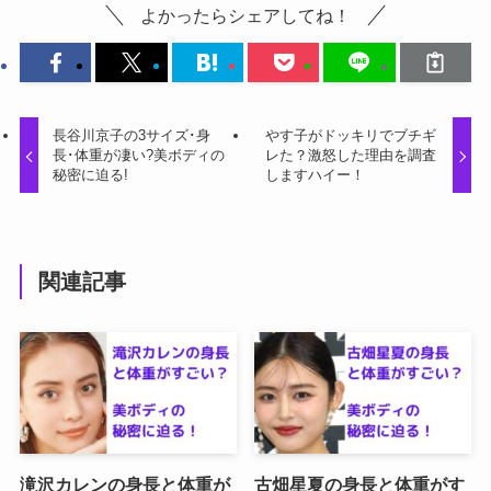
よかったらシェアしてね！
長谷川京子の3サイズ･身
やす子がドッキリでブチギ
長･体重が凄い?美ボディの
レた？激怒した理由を調査
秘密に迫る!
しますハイー！
関連記事
滝沢カレンの身長と体重が
古畑星夏の身長と体重がす