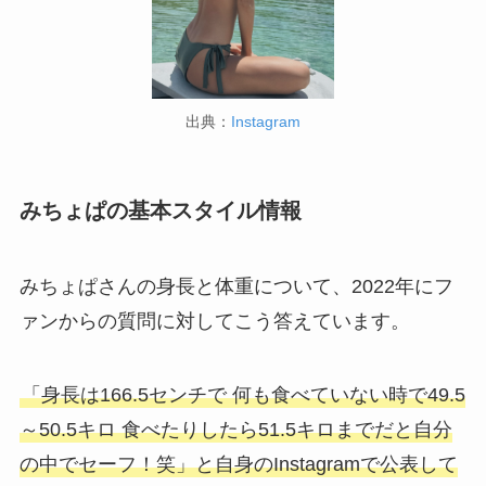
出典：
Instagram
みちょぱの基本スタイル情報
みちょぱさんの身長と体重について、2022年にフ
ァンからの質問に対してこう答えています。
「身長は166.5センチで 何も食べていない時で49.5
～50.5キロ 食べたりしたら51.5キロまでだと自分
の中でセーフ！笑」と自身のInstagramで公表して