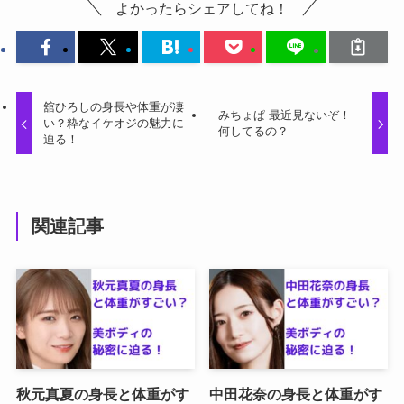
よかったらシェアしてね！
舘ひろしの身長や体重が凄
みちょぱ 最近見ないぞ！
い？粋なイケオジの魅力に
何してるの？
迫る！
関連記事
秋元真夏の身長と体重がす
中田花奈の身長と体重がす