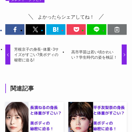
よかったらシェアしてね！
芳根京子の身長･体重･3サ
高市早苗は若い頃かわい
イズがすごい?美ボディの
い？学生時代の姿を検証！
秘密に迫る!
関連記事