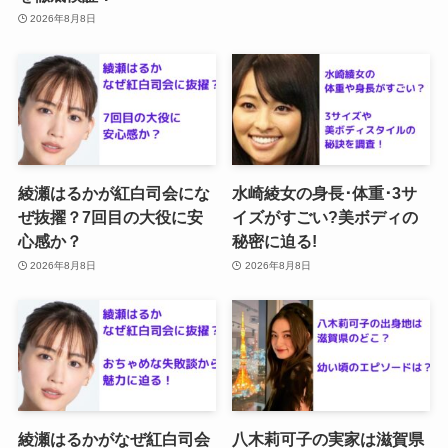
2026年8月8日
綾瀬はるかが紅白司会にな
水崎綾女の身長･体重･3サ
ぜ抜擢？7回目の大役に安
イズがすごい?美ボディの
心感か？
秘密に迫る!
2026年8月8日
2026年8月8日
綾瀬はるかがなぜ紅白司会
八木莉可子の実家は滋賀県