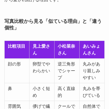
写真比較から見る「似ている理由」と「違う
個性」
比較項目
見上愛さ
小松菜奈
あいみょ
ん
さん
んさん
顔の形
卵型でや
逆三角形
丸みがあ
わらかい
でシャー
り親しみ
プ
やすい
鼻
小さく短
高く直線
丸みを帯
め
的
びている
雰囲気
儚げで繊
クールで
自然体で