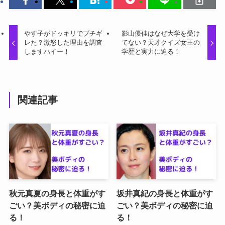
やす子がドッキリでブチギ
影山優佳はなぜ大学を受け
レた？激怒した理由を調査
てない？天才クイズ女王の
しますハイー！
学歴と実力に迫る！
関連記事
秋元真夏の身長と体重がす
坂井真紀の身長と体重がす
ごい？美ボディの秘密に迫
ごい？美ボディの秘密に迫
る！
る！