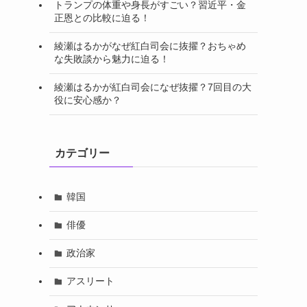
トランプの体重や身長がすごい？習近平・金
正恩との比較に迫る！
綾瀬はるかがなぜ紅白司会に抜擢？おちゃめ
な失敗談から魅力に迫る！
綾瀬はるかが紅白司会になぜ抜擢？7回目の大
役に安心感か？
カテゴリー
韓国
俳優
政治家
アスリート